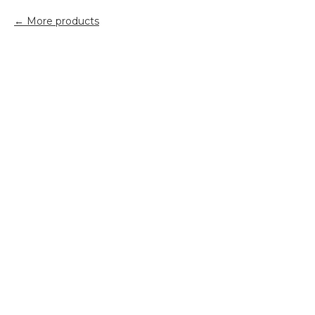
More products
Сорбет из брусники
350
₽